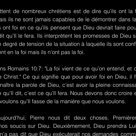
ent de nombreux chrétiens est de dire qu’ils ont la foi
is ils ne sont jamais capables de le démontrer dans la vr
s ont foi en ce qu’ils pensent que Dieu devrait faire po
 qu’Il le fera. Ils interprètent les promesses de Dieu s
 degré de tension de la situation à laquelle ils sont con
nt en la foi mais ils n'ont pas la foi.
ns Romains 10:7: "La foi vient de ce qu’on entend, et 
 Christ." Ce qui signifie que pour avoir foi en Dieu, il f
aître la parole de Dieu, c'est avoir la pleine connais
qu’Il dit, c’est ce qu’Il fera. Nous devons donc croire en
oulons qu’Il fasse de la manière que nous voulons.
ujourd'hui, Pierre nous dit deux choses. Première
nos soucis sur Dieu. Deuxièmement, Dieu prendra Lu
 n’a pas dit que Dieu exécuterait nos demandes comme 