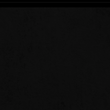
Se T
Qui 