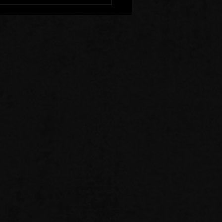
enir à l'Ecart de Ceux
Sèment la Division