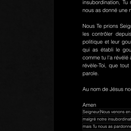
insubordination, Tu
nous as donné une n
Nous Te prions Seig
les contrôler depui
politique et leur gou
qui as établi le go
comme tu l'a révélé 
révèle-Toi, que tou
parole.
Au nom de Jésus nou
Amen
Seigneur
Nous venons en 
malgré notre insubordina
mais Tu nous as pardonné