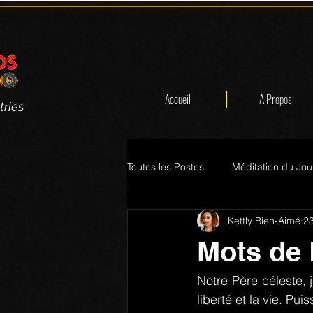
Accueil
A Propos
tries
Toutes les Postes
Méditation du Jou
Kettly Bien-Aimé
23
Mots de 
Notre Père céleste, je
liberté et la vie. Pu