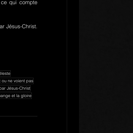
 ce qui compte 
r Jésus-Christ. 
éleste
t ou ne voient pas
par Jésus-Christ
uange et la gloire