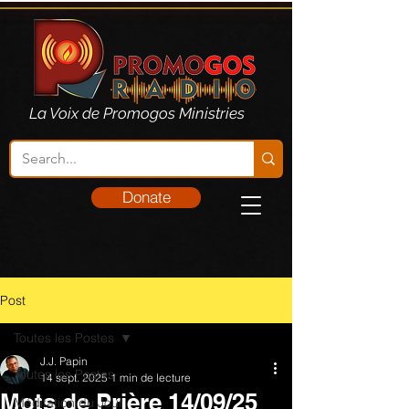
La Voix de Promogos Ministries
Donate
Post
Toutes les Postes
J.J. Papin
Toutes les Postes
14 sept. 2025
1 min de lecture
Mots de Prière 14/09/25
Méditation du Jour