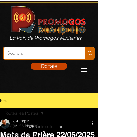
La Voix de Promogos Ministries
Donate
Post
Toutes les Postes
J.J. Papin
Toutes les Postes
22 juin 2025
1 min de lecture
Mots de Prière 22/06/2025
Méditation du Jour