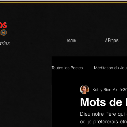
Accueil
A Propos
tries
Toutes les Postes
Méditation du Jou
Kettly Bien-Aimé
30
Mots de 
Dieu notre Père qui 
où je préférerais êtr