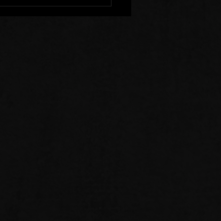
enir à l'Ecart de Ceux
Sèment la Division