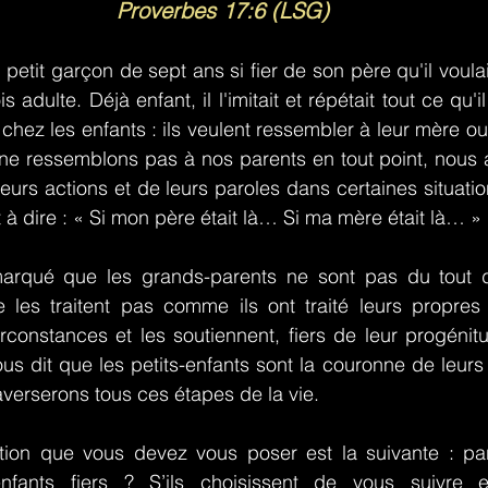
Proverbes 17:6 (LSG)
etit garçon de sept ans si fier de son père qu'il voulai
is adulte. Déjà enfant, il l'imitait et répétait tout ce qu'il
ez les enfants : ils veulent ressembler à leur mère ou 
ne ressemblons pas à nos parents en tout point, nous 
eurs actions et de leurs paroles dans certaines situation
 dire : « Si mon père était là… Si ma mère était là… »
remarqué que les grands-parents ne sont pas du tout d
ne les traitent pas comme ils ont traité leurs propres e
irconstances et les soutiennent, fiers de leur progénitu
us dit que les petits-enfants sont la couronne de leurs
raverserons tous ces étapes de la vie.
tion que vous devez vous poser est la suivante : par v
fants fiers ? S’ils choisissent de vous suivre en