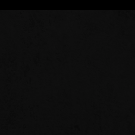
Se T
Qui 