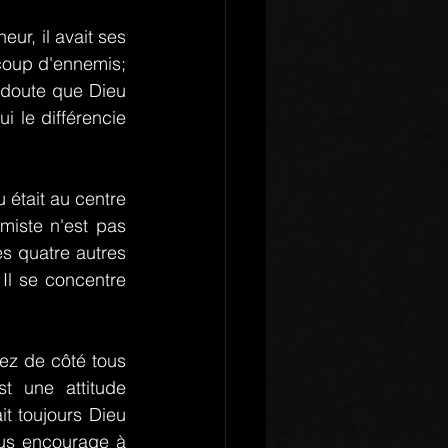
ur, il avait ses 
coup d'ennemis; 
 doute que Dieu 
i le différencie 
 était au centre 
miste n'est pas 
s quatre autres 
Il se concentre 
z de côté tous 
 une attitude 
t toujours Dieu 
us encourage à 