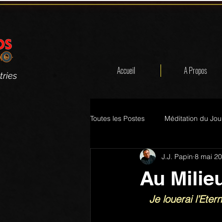
Accueil
A Propos
tries
Toutes les Postes
Méditation du Jou
J.J. Papin
8 mai 2
Au Milie
Je louerai l’Eter