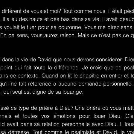
l différent de vous et moi? Tout comme nous, il était péche
 il a eu des hauts et des bas dans sa vie, il avait beau
s voulait le tuer pour sa couronne. Vous me direz sans
t. En ce sens, vous aurez raison. Mais ce n’est pas ce qu
al dans la vie de David que nous devons considérer: Dieu
point qui fait toute la différence. Je crois que ce psal
ans ce contexte. Quand on lit le chapitre en entier et le
 qu'il ne fait référence à aucune demande personnelle. 
, qui seul est digne de sa louange.
ssé ce type de prière à Dieu? Une prière où vous mette
nels et toutes vos émotions pour louer Dieu. C’est
d avait dans sa relation personnelle avec Dieu. Il louai
a détresse. Tout comme le psalmiste et David, je vo