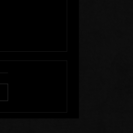
enir à l'Ecart de Ceux
Sèment la Division