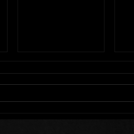
Nous Trébuchons Tous
Se T
Qui 