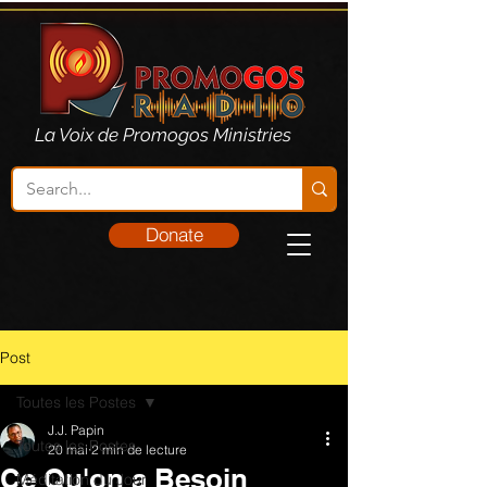
La Voix de Promogos Ministries
Donate
Post
Toutes les Postes
J.J. Papin
Toutes les Postes
20 mai
2 min de lecture
Ce Qu'on a Besoin
Méditation du Jour