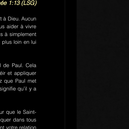
hée 1:13 (LSG)
t à Dieu. Aucun 
s aider à vivre 
s à simplement 
plus loin en lui 
de Paul. Cela 
ir et appliquer 
z que Paul met 
nifie qu’il y a 
ur que le Saint-
iquer dans tous 
t votre relation 