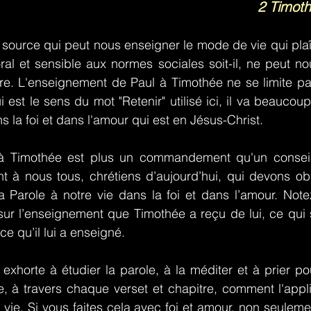
2 Timot
e source qui peut nous enseigner le mode de vie qui plaî
oral et sensible aux normes sociales soit-il, ne peut nou
e. L'enseignement de Paul à Timothée ne se limite pa
i est le sens du mot "Retenir" utilisé ici, il va beaucoup 
ns la foi et dans l'amour qui est en Jésus-Christ.
à Timothée est plus un commandement qu'un conseil 
t à nous tous, chrétiens d’aujourd’hui, qui devons obé
a Parole à notre vie dans la foi et dans l’amour. Note
ur l’enseignement que Timothée a reçu de lui, ce qui sig
ce qu’il lui a enseigné.
exhorte à étudier la parole, à la méditer et à prier po
e, à travers chaque verset et chapitre, comment l'appl
vie. Si vous faites cela avec foi et amour, non seulemen