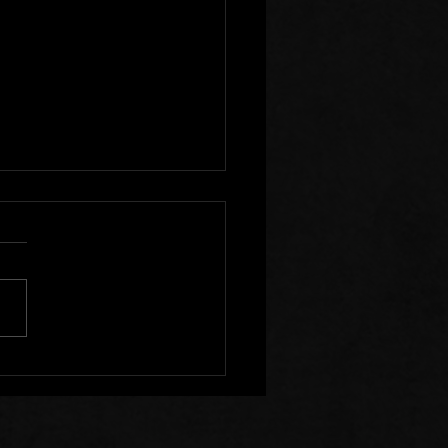
enir à l'Ecart de Ceux
Sèment la Division