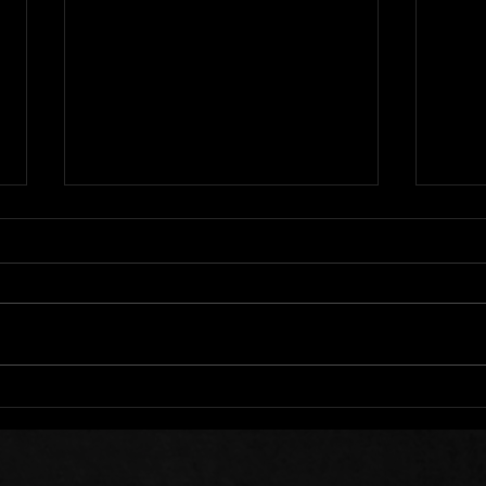
Nous Trébuchons Tous
Se T
Qui 