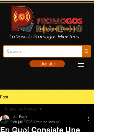
La Voix de Promogos Ministries
Donate
Post
Toutes les Postes
J.J. Papin
Toutes les Postes
28 juil. 2025
1 min de lecture
En Quoi Consiste Une
Méditation du Jour