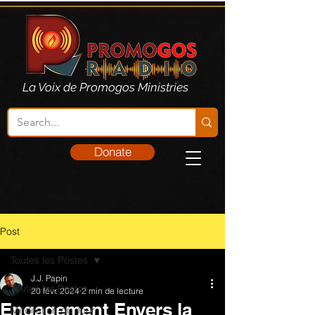
La Voix de Promogos Ministries
Donate
Post
Toutes les Postes
J.J. Papin
Toutes les Postes
20 févr. 2024
2 min de lecture
Engagement Envers la
Méditation du Jour