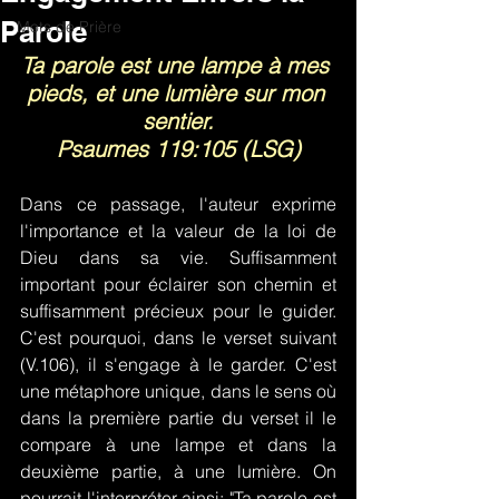
Parole
Mots de Prière
Ta parole est une lampe à mes 
pieds, et une lumière sur mon 
sentier.
Psaumes 119:105 (LSG)
Dans ce passage, l'auteur exprime 
l'importance et la valeur de la loi de 
Dieu dans sa vie. Suffisamment 
important pour éclairer son chemin et 
suffisamment précieux pour le guider. 
C'est pourquoi, dans le verset suivant 
(V.106), il s'engage à le garder. C'est 
une métaphore unique, dans le sens où 
dans la première partie du verset il le 
compare à une lampe et dans la 
deuxième partie, à une lumière. On 
pourrait l'interpréter ainsi: "Ta parole est 