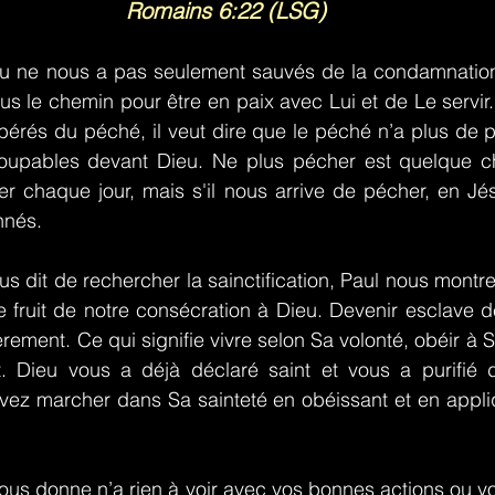
Romains 6:22 (LSG)
eu ne nous a pas seulement sauvés de la condamnation 
us le chemin pour être en paix avec Lui et de Le servir.
érés du péché, il veut dire que le péché n’a plus de p
oupables devant Dieu. Ne plus pécher est quelque ch
er chaque jour, mais s'il nous arrive de pécher, en Jés
nnés.
s dit de rechercher la sainctification, Paul nous montre
le fruit de notre consécration à Dieu. Devenir esclave de
rement. Ce qui signifie vivre selon Sa volonté, obéir à 
t. Dieu vous a déjà déclaré saint et vous a purifié 
vez marcher dans Sa sainteté en obéissant et en appliq
us donne n’a rien à voir avec vos bonnes actions ou vot