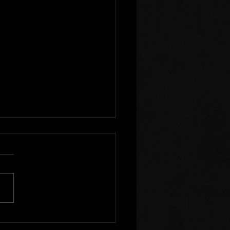
enir à l'Ecart de Ceux
Sèment la Division