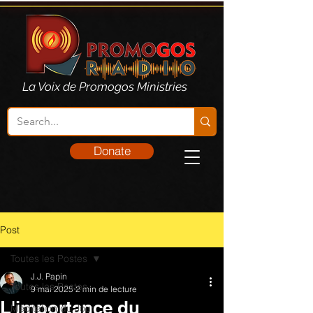
La Voix de Promogos Ministries
Donate
Post
Toutes les Postes
J.J. Papin
Toutes les Postes
9 mai 2025
2 min de lecture
L'importance du
Méditation du Jour