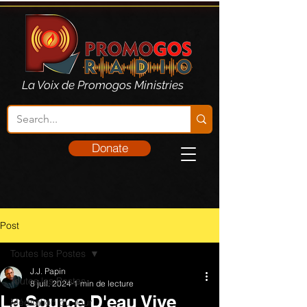
La Voix de Promogos Ministries
Donate
Post
Toutes les Postes
J.J. Papin
Toutes les Postes
8 juil. 2024
1 min de lecture
La Source D'eau Vive
Méditation du Jour