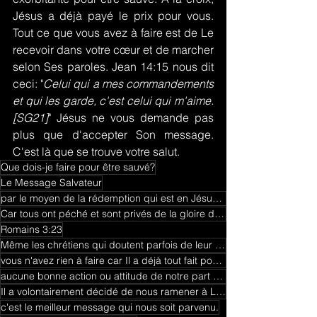
Jésus a déjà payé le prix pour vous. 
Tout ce que vous avez à faire est de Le 
recevoir dans votre cœur et de marcher 
selon Ses paroles. Jean 14:15 nous dit 
ceci: "
Celui qui a mes commandements 
et qui les garde, c'est celui qui m'aime. 
[SG21]
" Jésus ne vous demande pas 
plus que d'accepter Son message. 
C'est là que se trouve votre salut.
Que dois-je faire pour être sauvé?
Le Message Salvateur
par le moyen de la rédemption qui est en Jésus Christ.
Car tous ont péché et sont privés de la gloire de Dieu; et ils sont gratuitement justifiés par Sa gr
Romains 3:23
Même les chrétiens qui doutent parfois de leur foi se posent aussi cette question
vous n'avez rien à faire car Il a déjà tout fait pour vous
aucune bonne action ou attitude de notre part ne pourrait nous faire mériter Sa grâce et Son salut
Il a volontairement décidé de nous ramener à Lui.
c'est le meilleur message qui nous soit parvenu.