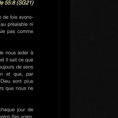
ïe 55:8 (SG21)
n de fois avons-
au préalable ni 
oule pas comme 
e nous aider à 
t Il sait ce que 
oujours de sens 
n et que, par 
Dieu sont plus 
ors que nous ne 
haque jour de 
elon Ses voies. 