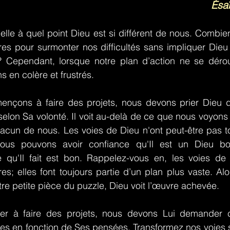
Ésa
lle à quel point Dieu est si différent de nous. Combie
es pour surmonter nos difficultés sans impliquer Dieu 
? Cependant, lorsque notre plan d’action ne se dér
 en colère et frustrés.
nçons à faire des projets, nous devons prier Dieu d
selon Sa volonté. Il voit au-delà de ce que nous voyons e
hacun de nous. Les voies de Dieu n'ont peut-être pas t
ous pouvons avoir confiance qu'Il est un Dieu bo
 qu'Il fait est bon. Rappelez-vous en, les voies de 
es; elles font toujours partie d’un plan plus vaste. Al
re petite pièce du puzzle, Dieu voit l’œuvre achevée.
r à faire des projets, nous devons Lui demander c
es en fonction de Ses pensées. Transformez nos voies s