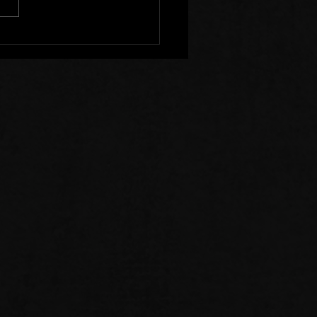
enir à l'Ecart de Ceux
Sèment la Division