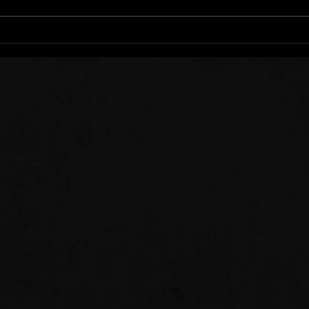
Nous Trébuchons Tous
Se T
Qui 