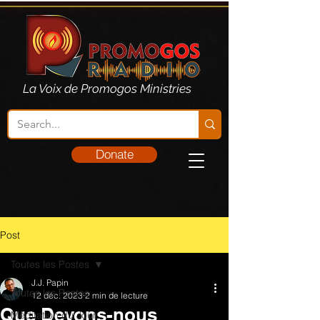
La Voix de Promogos Ministries
Donate
Post
Toutes les Postes
J.J. Papin
Toutes les Postes
12 déc. 2023
2 min de lecture
Que Devons-nous
Méditation du Jour