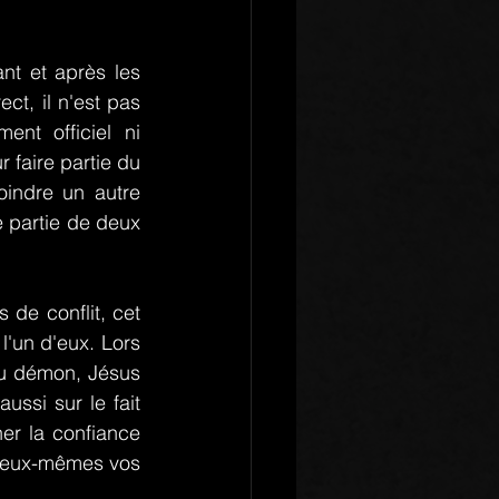
t et après les 
ct, il n'est pas 
nt officiel ni 
 faire partie du 
oindre un autre 
e partie de deux 
de conflit, cet 
l'un d'eux. Lors 
du démon, Jésus 
ussi sur le fait 
r la confiance 
t eux-mêmes vos 