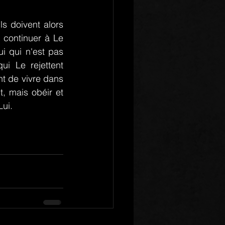
s doivent alors 
 continuer à Le 
i qui n'est pas 
i Le rejettent 
nt de vivre dans 
, mais obéir et 
ui.