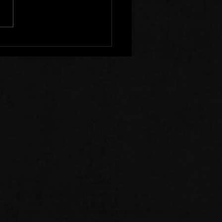
enir à l'Ecart de Ceux
Sèment la Division