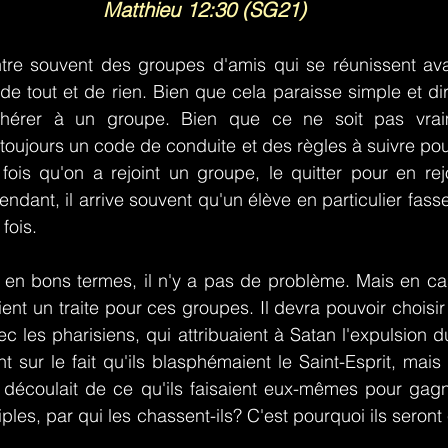
Matthieu 12:30 (SG21)
ntre souvent des groupes d'amis qui se réunissent avan
e tout et de rien. Bien que cela paraisse simple et dire
adhérer à un groupe. Bien que ce ne soit pas vraime
 toujours un code de conduite et des règles à suivre pour
fois qu'on a rejoint un groupe, le quitter pour en rej
ndant, il arrive souvent qu'un élève en particulier fass
fois.
en bons termes, il n'y a pas de problème. Mais en cas 
ient un traite pour ces groupes. Il devra pouvoir choisir 
c les pharisiens, qui attribuaient à Satan l'expulsion 
 sur le fait qu'ils blasphémaient le Saint-Esprit, mais a
 découlait de ce qu'ils faisaient eux-mêmes pour gagne
iples, par qui les chassent-ils? C'est pourquoi ils seron