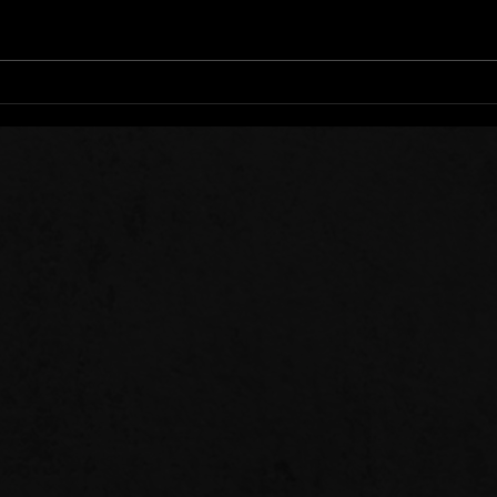
Nous Trébuchons Tous
Se T
Qui 