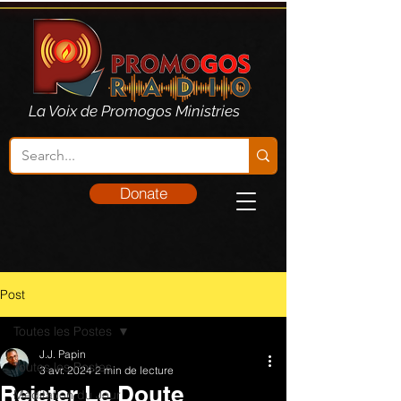
La Voix de Promogos Ministries
Donate
Post
Toutes les Postes
J.J. Papin
Toutes les Postes
3 avr. 2024
2 min de lecture
Rejeter Le Doute
Méditation du Jour