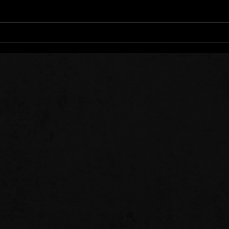
Nous Trébuchons Tous
Se T
Qui 