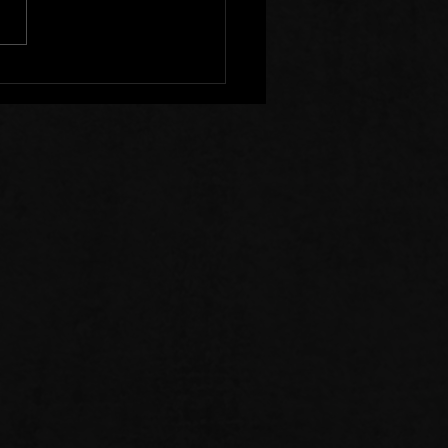
enir à l'Ecart de Ceux
Sèment la Division