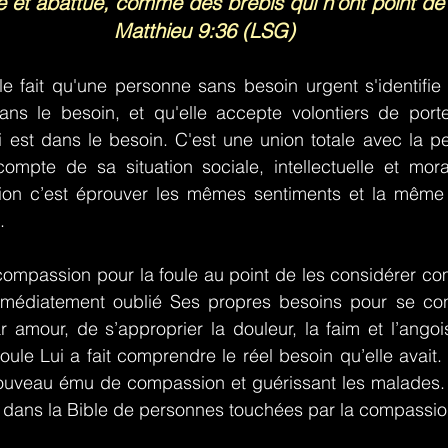
e et abattue, comme des brebis qui n'ont point de
Matthieu 9:36 (LSG)
e fait qu'une personne sans besoin urgent s'identifie 
ns le besoin, et qu'elle accepte volontiers de porte
i est dans le besoin. C'est une union totale avec la p
compte de sa situation sociale, intellectuelle et mora
ion c’est éprouver les mêmes sentiments et la même 
.
compassion pour la foule au point de les considérer co
mmédiatement oublié Ses propres besoins pour se conc
ar amour, de s’approprier la douleur, la faim et l’angoi
oule Lui a fait comprendre le réel besoin qu’elle avait.
ouveau ému de compassion et guérissant les malades.
ans la Bible de personnes touchées par la compassio