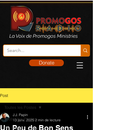
La Voix de Promogos Ministries
Donate
Post
Toutes les Postes
J.J. Papin
Toutes les Postes
13 janv. 2025
2 min de lecture
Un Peu de Bon Sens
Méditation du Jour