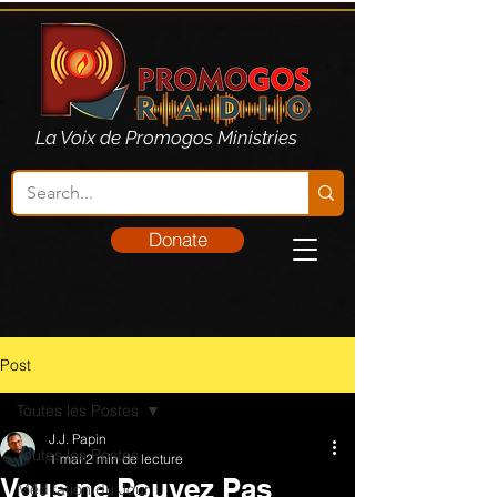
La Voix de Promogos Ministries
Donate
Post
Toutes les Postes
J.J. Papin
Toutes les Postes
1 mai
2 min de lecture
Vous ne Pouvez Pas
Méditation du Jour